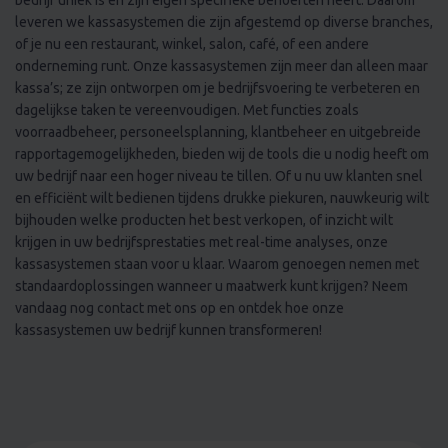
bedrijf uniek is en zijn eigen specifieke behoeften heeft. Daarom
leveren we kassasystemen die zijn afgestemd op diverse branches,
of je nu een restaurant, winkel, salon, café, of een andere
onderneming runt. Onze kassasystemen zijn meer dan alleen maar
kassa’s; ze zijn ontworpen om je bedrijfsvoering te verbeteren en
dagelijkse taken te vereenvoudigen. Met functies zoals
voorraadbeheer, personeelsplanning, klantbeheer en uitgebreide
rapportagemogelijkheden, bieden wij de tools die u nodig heeft om
uw bedrijf naar een hoger niveau te tillen. Of u nu uw klanten snel
en efficiënt wilt bedienen tijdens drukke piekuren, nauwkeurig wilt
bijhouden welke producten het best verkopen, of inzicht wilt
krijgen in uw bedrijfsprestaties met real-time analyses, onze
kassasystemen staan voor u klaar. Waarom genoegen nemen met
standaardoplossingen wanneer u maatwerk kunt krijgen? Neem
vandaag nog contact met ons op en ontdek hoe onze
kassasystemen uw bedrijf kunnen transformeren!