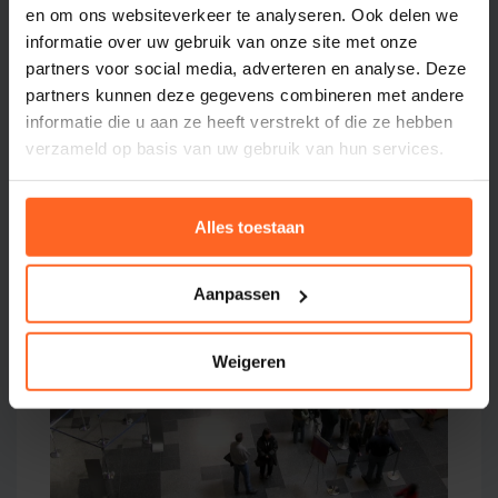
en om ons websiteverkeer te analyseren. Ook delen we
Winkel, voorraad, webshop, allemaal in sync.
informatie over uw gebruik van onze site met onze
partners voor social media, adverteren en analyse. Deze
Lees meer →
partners kunnen deze gegevens combineren met andere
informatie die u aan ze heeft verstrekt of die ze hebben
verzameld op basis van uw gebruik van hun services.
Alles toestaan
Aanpassen
Weigeren