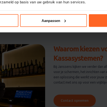
erzameld op basis van uw gebruik van hun services.
Aanpassen
Waarom kiezen vo
Kassasystemen?
Bij Janssens kijken we verder dan a
voor je schermen, het inrichten van 
een oplossing die werkt voor jouw 
contact met ons op voor een vrijbli
Contact opnemen