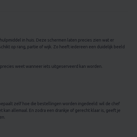
le hulpmiddel in huis. Deze schermen laten precies zien wat er
ikt op rang, partie of wijk. Zo heeft iedereen een duidelijk beeld
g precies weet wanneer iets uitgeserveerd kan worden.
 bepaalt zelf hoe die bestellingen worden ingedeeld: wil de chef
 kan allemaal. En zodra een drankje of gerecht klaar is, geeft je
en.