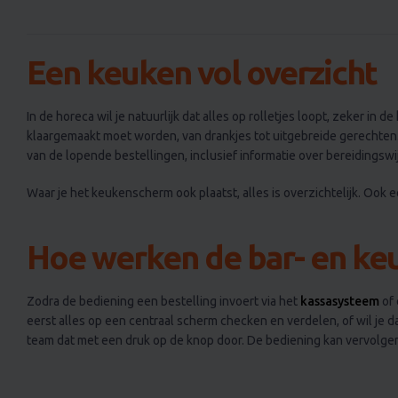
Een keuken vol overzicht
In de horeca wil je natuurlijk dat alles op rolletjes loopt, zeker i
klaargemaakt moet worden, van drankjes tot uitgebreide gerechten. Z
van de lopende bestellingen, inclusief informatie over bereidingswij
Waar je het keukenscherm ook plaatst, alles is overzichtelijk. Ook
Hoe werken de bar- en k
Zodra de bediening een bestelling invoert via het
kassasysteem
of
eerst alles op een centraal scherm checken en verdelen, of wil je da
team dat met een druk op de knop door. De bediening kan vervolgen