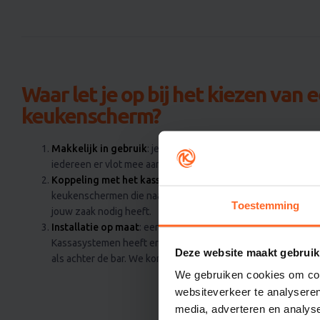
Waar let je op bij het kiezen van 
keukenscherm?
Makkelijk in gebruik
: je wilt natuurlijk een scherm dat helde
iedereen er vlot mee aan de slag kan.
Koppeling met het kassasysteem
: Janssens Kassasystemen 
keukenschermen die naadloos werken met het unTill kassa
Toestemming
jouw zaak nodig heeft.
Installatie op maat
: een scherm op de juiste plek maakt het
Kassasystemen heeft ervaring met de ideale plaatsing van d
Deze website maakt gebruik
als achter de bar. We komen bij je langs om te kijken wat het b
We gebruiken cookies om cont
websiteverkeer te analyseren
media, adverteren en analys