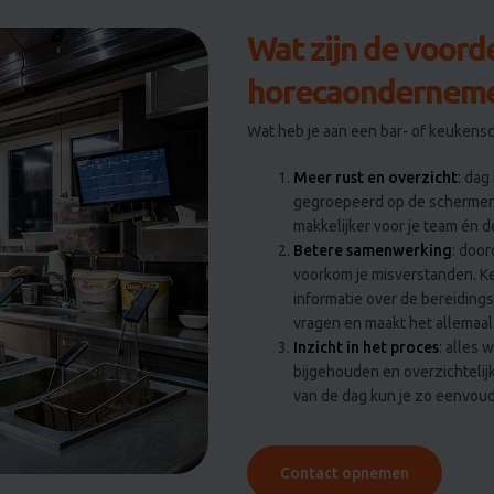
Wat zijn de voorde
horecaondernem
Wat heb je aan een bar- of keukens
Meer rust en overzicht
: dag
gegroepeerd op de schermen. 
makkelijker voor je team én d
Betere samenwerking
: door
voorkom je misverstanden. K
informatie over de bereidings
vragen en maakt het allemaal 
Inzicht in het proces
: alles 
bijgehouden en overzichtelij
van de dag kun je zo eenvoudi
Contact opnemen