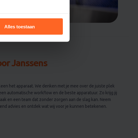
Alles toestaan
or Janssens
lleen het apparaat. We denken met je mee over de juiste plek
een automatische workflow en de beste apparatuur. Zo krijg jij
zaak en een team dat zonder zorgen aan de slag kan. Neem
jvend advies en ontdek wat wij voor je kunnen betekenen.