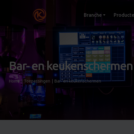
Branche
Product
Bar- en keukenschermen
Home
|
Toepassingen
|
Bar- en keukenschermen