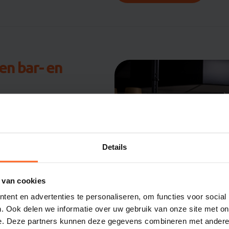
een bar- en
r en overzichtelijk is, zodat
biedt bar- en
systeem, afgestemd op wat
Details
 verschil. Janssens
e techniek, zowel in de keuken
 van cookies
este past bij jullie werkwijze.
ent en advertenties te personaliseren, om functies voor social
. Ook delen we informatie over uw gebruik van onze site met on
e. Deze partners kunnen deze gegevens combineren met andere i