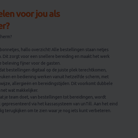
len voor jou als
er?
cherm?
 bonnetjes, hallo overzicht! Alle bestellingen staan netjes
Dit zorgt voor een snellere bereiding en maakt het werk
e beleving fijner voor de gasten.
dat bestellingen digitaal op de juiste plek terechtkomen,
euken en bediening werken vanuit hetzelfde scherm, met
wijze, allergieën en bereidingstijden. Dit voorkomt dubbele
net wat makkelijker.
wat je team doet, van bestellingen tot bereidingen, wordt
k gepresenteerd via het kassasysteem van unTill. Aan het eind
g terugkijken om te zien waar je nog iets kunt verbeteren.