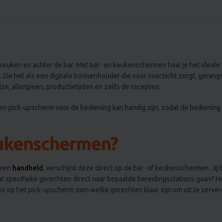
n de keuken en achter de bar. Met bar- en keukenschermen haal je het idea
ie het als een digitale bonnenhouder die voor overzicht zorgt, gerangsch
ze, allergieën, productietijden en zelfs de recepten.
 een pick-upscherm voor de bediening kan handig zijn, zodat de bedienin
eukenschermen?
 een
handheld
, verschijnt deze direct op de bar- of keukenschermen. Jij
t specifieke gerechten direct naar bepaalde bereidingsstations gaan? Het
s op het pick-upscherm zien welke gerechten klaar zijn om uit te server