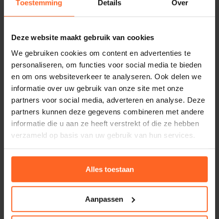
Toestemming
Details
Over
Deze website maakt gebruik van cookies
We gebruiken cookies om content en advertenties te
personaliseren, om functies voor social media te bieden
Adres
en om ons websiteverkeer te analyseren. Ook delen we
informatie over uw gebruik van onze site met onze
Industrieweg 12R
partners voor social media, adverteren en analyse. Deze
5753 PC Deurne
partners kunnen deze gegevens combineren met andere
informatie die u aan ze heeft verstrekt of die ze hebben
+31 (0)24 34 44 111
verzameld op basis van uw gebruik van hun services.
Over Janssens
Alles toestaan
Home
Over ons
Aanpassen
Referenties