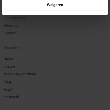
Werken bij
Weigeren
Branches
Toepassingen
Webshop
Contact
Branches
Horeca
Leisure
Vereniging / stichting
Zorg
Retail
Maatwerk