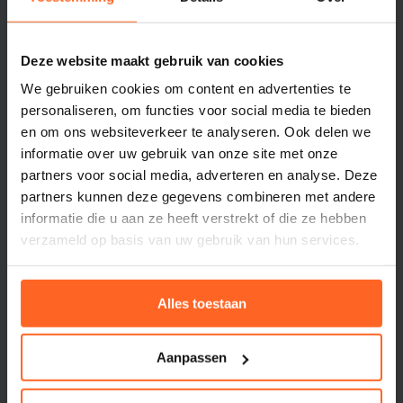
contact hebt met je gast. Bestellingen worden direct aan tafel
ingevoerd via een handheld en verschijnen automatisch in de
keuken of bij de bar. Gerechten worden overzichtelijk verdeeld per
Deze website maakt gebruik van cookies
gang, wijk of partie. Zo ontstaat er rust in de bediening en
duidelijkheid in de keuken.
We gebruiken cookies om content en advertenties te
personaliseren, om functies voor social media te bieden
Via pick-up schermen ziet de bediening precies wanneer iets
en om ons websiteverkeer te analyseren. Ook delen we
klaarstaat. En met een combiterminal reken je direct af aan tafel,
informatie over uw gebruik van onze site met onze
zonder losse pinterminal. De restaurantsoftware is overzichtelijk
partners voor social media, adverteren en analyse. Deze
opgebouwd, intuïtief in gebruik en snel aan te leren voor je team.
partners kunnen deze gegevens combineren met andere
informatie die u aan ze heeft verstrekt of die ze hebben
verzameld op basis van uw gebruik van hun services.
Meer over keukenschermen
Alles toestaan
Aanpassen