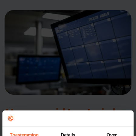
Meer overzicht met minder
handelingen
Een restaurant POS systeem ondersteunt elk moment waarop je
Toestemming
Details
Over