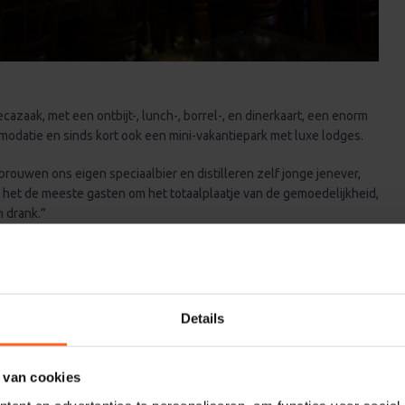
ecazaak, met een ontbijt-, lunch-, borrel-, en dinerkaart, een enorm
odatie en sinds kort ook een mini-vakantiepark met luxe lodges.
 brouwen ons eigen speciaalbier en distilleren zelf jonge jenever,
at het de meeste gasten om het totaalplaatje van de gemoedelijkheid,
n drank.”
Details
 van cookies