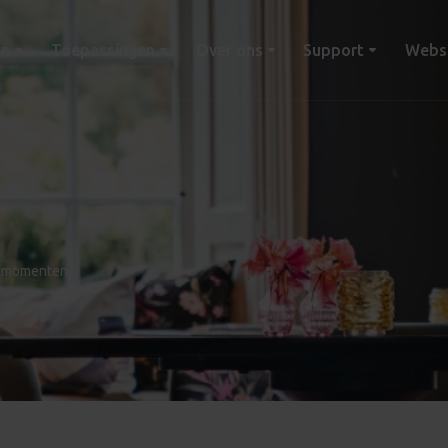
en
Toepassingen
Over ons
Support
Webs
iekmomenten