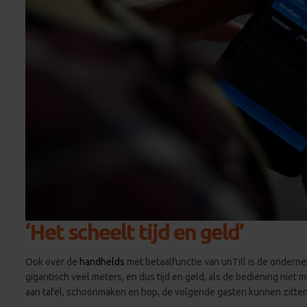
‘Het scheelt tijd en geld’
Ook over de
handhelds
met betaalfunctie van unTill is de ondern
gigantisch veel meters, en dus tijd en geld, als de bediening nie
aan tafel, schoonmaken en hop, de volgende gasten kunnen zitten