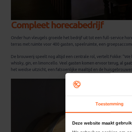
Compleet horecabedrijf
Onder hun vleugels groeide het bedrijf uit tot een full-service hor
terras met ruimte voor 400 gasten, speelruimte, een groepsaccomm
De brouwerij speelt nog altijd een centrale rol, vertelt Fokke: “We
whisky, gin, en limoncello. Veel gasten komen ervoor terug, al ga
het weidse uitzicht, een fatsoenlijke maaltijd en de huisgebrouwe
Toestemming
Deze website maakt gebruik