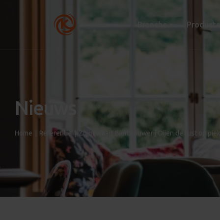
Branche
Product
Nieuws
Home
|
Referentie
|
Zo bewaart Bierbrouwerij Oijen de rust op p