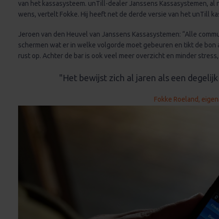
van het kassasysteem. unTill-dealer Janssens Kassasystemen, al r
wens, vertelt Fokke. Hij heeft net de derde versie van het unTill
Jeroen van den Heuvel van Janssens Kassasystemen: “Alle communi
schermen wat er in welke volgorde moet gebeuren en tikt de bon af
rust op. Achter de bar is ook veel meer overzicht en minder stres
"Het bewijst zich al jaren als een degelij
Fokke Roeland, eigen