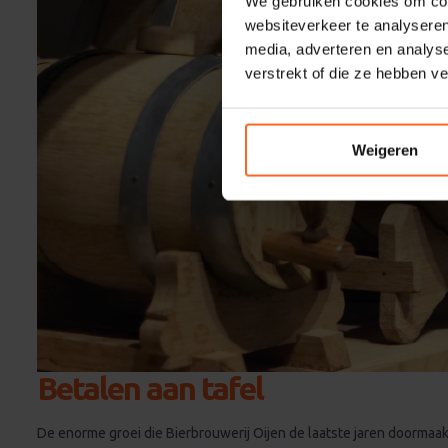
We gebruiken cookies om cont
websiteverkeer te analyseren
media, adverteren en analys
verstrekt of die ze hebben v
Weigeren
Betalen aan tafel
De enorme groei die Bierbrouwerij Oijen de laatste jaren doormaa