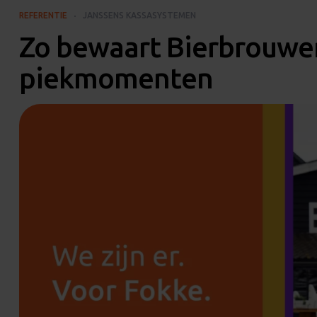
REFERENTIE
JANSSENS KASSASYSTEMEN
Zo bewaart Bierbrouweri
piekmomenten